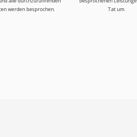
 und alle durchzuführenden
besprochenen Leistungen
ten werden besprochen.
Tat um.