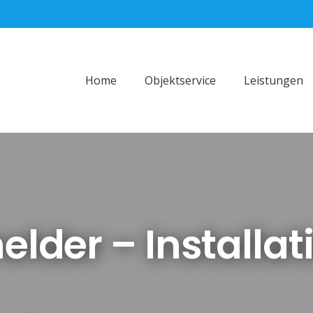
Home
Objektservice
Leistungen
der – Installat